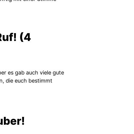
Ruf! (4
er es gab auch viele gute
n, die euch bestimmt
uber!