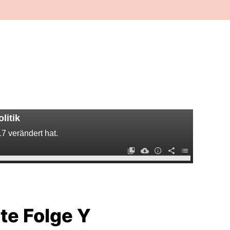
litik
17 verändert hat.
te Folge Y