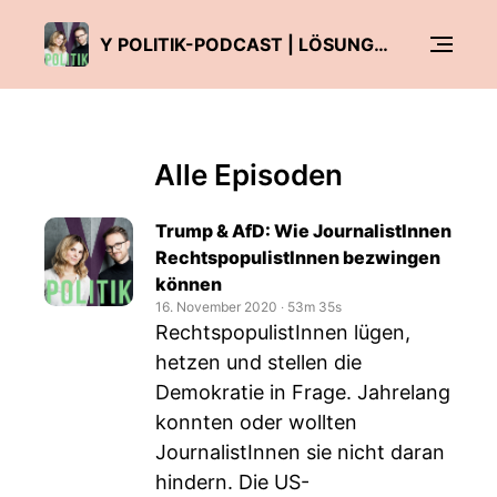
Y POLITIK-PODCAST | LÖSUNGEN FÜR DAS 3. JAHRTAUSEND
Alle Episoden
Trump & AfD: Wie JournalistInnen
RechtspopulistInnen bezwingen
können
16. November 2020
‧
53m 35s
RechtspopulistInnen lügen,
hetzen und stellen die
Demokratie in Frage. Jahrelang
konnten oder wollten
JournalistInnen sie nicht daran
hindern. Die US-