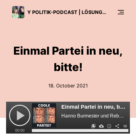
Y POLITIK-PODCAST | LÖSUNGEN FÜR DAS 3. JAHRTAUSEND
Einmal Partei in neu,
bitte!
18. October 2021
Einmal Partei in neu, bitte!
Hanno Burmester und Rebekka Müller servieren uns die Partei der Zukunft – und sie schmeckt.
00:00